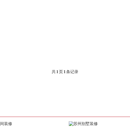
共
1
页
1
条记录