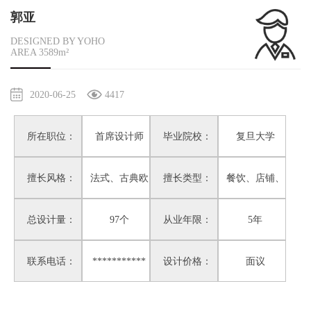
郭亚
DESIGNED BY YOHO
AREA 3589m²
2020-06-25
4417
所在职位：
首席设计师
毕业院校：
复旦大学
擅长风格：
法式、古典欧
擅长类型：
餐饮、店铺、
总设计量：
式、简奢
97个
从业年限：
娱乐
5年
联系电话：
***********
设计价格：
面议